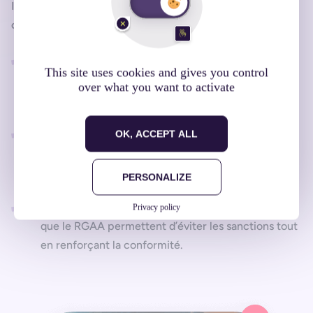
Investir dans l’accessibilité de vos applications mobiles,
c’est :
Élargir votre audience
: une application inclusive
This site uses cookies and gives you control
peut être utilisée par un plus grand nombre
over what you want to activate
d’utilisateurs.
Améliorer l’expérience utilisateur (UX)
: un design
OK, ACCEPT ALL
pensé pour l’accessibilité offre une navigation
intuitive et agréable pour tous.
PERSONALIZE
Respecter les obligations légales
: les normes telles
Privacy policy
que le RGAA permettent d’éviter les sanctions tout
en renforçant la conformité.