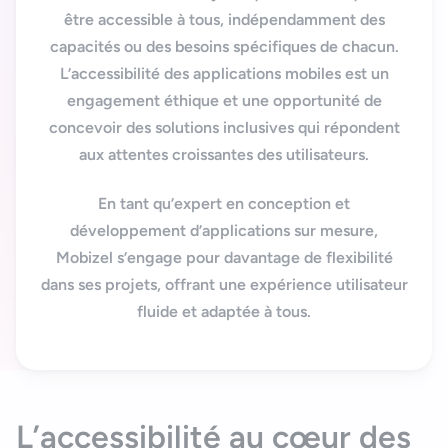
Nous contacter
Outils et ressources
être accessible à tous, indépendamment des
Application mobile e-commerce
capacités ou des besoins spécifiques de chacun.
Cahier des charges d’app mobile
L’
accessibilité des applications mobiles
est un
engagement éthique et une opportunité de
concevoir des solutions inclusives qui répondent
aux attentes croissantes des utilisateurs.
En tant qu’expert en conception et
développement d’applications sur mesure,
Mobizel
s’engage pour davantage de flexibilité
dans
ses projets
, offrant une expérience utilisateur
fluide et adaptée à tous.
L’accessibilité au cœur des