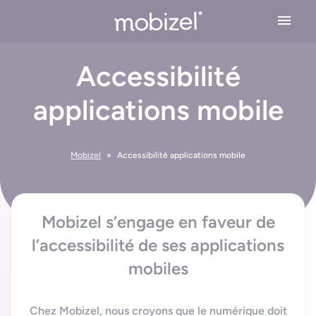
Cookies management panel
Accessibilité
Expertises
applications mobile
Conseil en stratégie mobile
Solutions
Conception application mobile
Mobizel
»
Accessibilité applications mobile
Application Mobile Métier
Réalisations
Design UX/UI
Application Web Mobile
Développement Mobile
L’agence
Application Mobile avec Cartographie
Mobizel s’engage en faveur de
Recette & Publication
Accessibilité applications mobile
l’accessibilité de ses applications
Maintenance & Evolution
L’équipe Mobizel
Ressources
mobiles
Application Mobile avec IoT
Le spécialiste de l’application sur mesure
Blog
Technologies Application Mobile
Chez Mobizel, nous croyons que le numérique doit