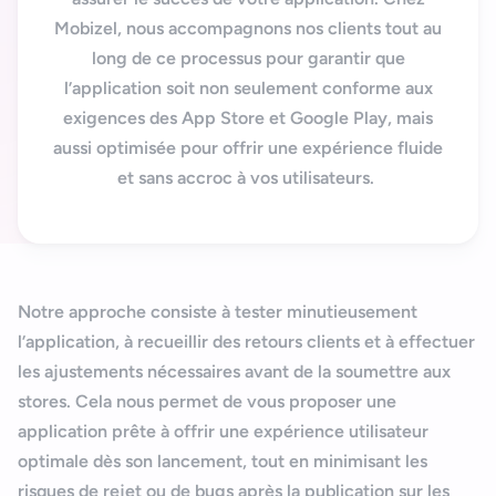
Nous contacter
Outils et ressources
Application mobile e-commerce
Mobizel, nous accompagnons nos clients tout au
Cahier des charges d’app mobile
long de ce processus pour garantir que
l’application soit non seulement conforme aux
exigences des
App Store
et
Google Play
, mais
aussi optimisée pour offrir une expérience fluide
et sans accroc à vos utilisateurs.
Notre approche consiste à tester minutieusement
l’application, à recueillir des retours clients et à effectuer
les ajustements nécessaires avant de la soumettre aux
stores. Cela nous permet de vous proposer une
application prête à offrir une expérience utilisateur
optimale dès son lancement, tout en minimisant les
risques de rejet ou de bugs après la publication sur les