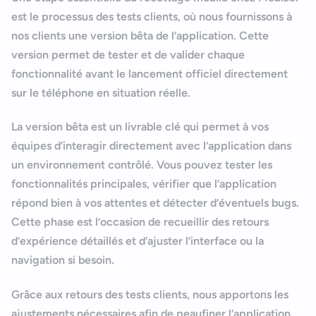
est le processus des
tests clients
, où nous fournissons à
nos clients une version bêta de l’application. Cette
version permet de tester et de valider chaque
fonctionnalité avant le lancement officiel directement
sur le téléphone en situation réelle.
Bonjour
Votre assistant IA
La version bêta est un livrable clé qui permet à vos
équipes d’interagir directement avec l’application dans
un environnement contrôlé. Vous pouvez tester les
Bonjour, je suis Zel, votre assistant. Comment puis-je vous
fonctionnalités principales, vérifier que l’application
aider ?
répond bien à vos attentes et détecter d’éventuels bugs.
Cette phase est l’occasion de recueillir des retours
d’expérience détaillés et d’ajuster l’interface ou la
navigation si besoin.
Grâce aux retours des tests clients, nous apportons les
ajustements nécessaires afin de peaufiner l’application