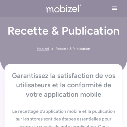
Cookies management panel
Recette & Publication
Expertises
Conseil en stratégie mobile
Solutions
Mobizel
»
Recette & Publication
Conception application mobile
Application Mobile Métier
Réalisations
Design UX/UI
Garantissez la satisfaction de vos
Application Web Mobile
Développement Mobile
utilisateurs et la conformité de
L’agence
Application Mobile avec Cartographie
Recette & Publication
votre application mobile
Accessibilité applications mobile
Maintenance & Evolution
L’équipe Mobizel
Ressources
Application Mobile avec IoT
Le
recettage d’application mobile
et la
publication
Le spécialiste de l’application sur mesure
Blog
sur les stores
sont des étapes essentielles pour
Technologies Application Mobile
assurer le succès de votre application. Chez