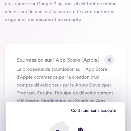
plus rapide sur Google Play, mais il est tout de même
nécessaire de veiller à la conformité avec toutes les
exigences techniques et de sécurité.
Soumission sur l’App Store (Apple)
Le processus de soumission sur l’
App Store
d’Apple commence par la création d’un
compte développeur sur le
Apple Developer
Program
. Ensuite, l’équipe de développement
télécharge l’application via
Xcode
ou
App
Store Connect
, ajoute les
métadonnées
Continuer sans accepter
nécessaires apportées par vos soins
(description, mots-clés, captures d’écran,