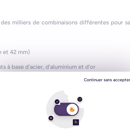
es milliers de combinaisons différentes pour sat
m et 42 mm)
nts à base d’acier, d’aluminium et d’or
Continuer sans accepte
racelets aux couleurs, formes, tailles et matières 
lassique…
sonnaliser à volonté
e se constituer sa propre Apple Watch, à s