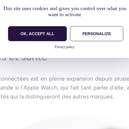
élément. Mais Apple propose également des co
This site uses cookies and gives you control over what you
einte d’éléments qui sont assortis : la Watch, l
want to activate
OK, ACCEPT ALL
PERSONALIZE
Privacy policy
s et santé
nnectées est en pleine expansion depuis plusie
mande si l’Apple Watch, qui fait tant parler d’elle
tés qui la distingueront des autres marques.