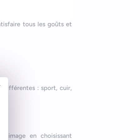
isfaire tous les goûts et
r
différentes : sport, cuir,
on image en choisissant