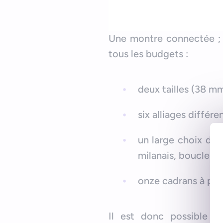
Une montre connectée ; d
tous les budgets :
deux tailles (38 m
six alliages différe
un large choix de b
milanais, boucle c
onze cadrans à per
Il est donc possible d