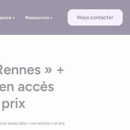
Nous contacter
gence
Ressources
Rennes » +
en accès
 prix
 en accès Libre = une victoire + un prix