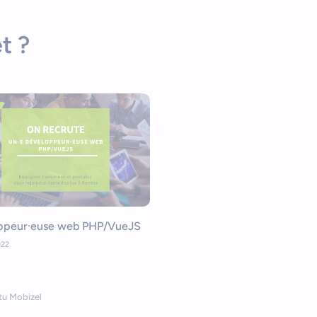
t ?
ppeur·euse web PHP/VueJS
022
tu Mobizel