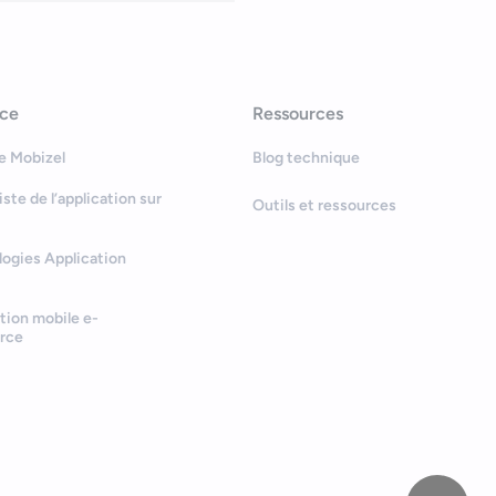
nce
Ressources
e Mobizel
Blog technique
Bonjour
Votre assistant IA
iste de l’application sur
Outils et ressources
Bonjour, je suis Zel, votre assistant.
ogies Application
Comment puis-je vous aider ?
tion mobile e-
rce