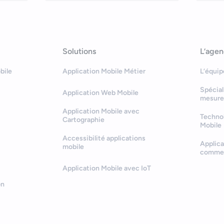
Solutions
L’age
bile
Application Mobile Métier
L’équip
Spécial
Application Web Mobile
mesure
Application Mobile avec
Technol
Cartographie
Mobile
Accessibilité applications
Applica
mobile
comme
Application Mobile avec IoT
on