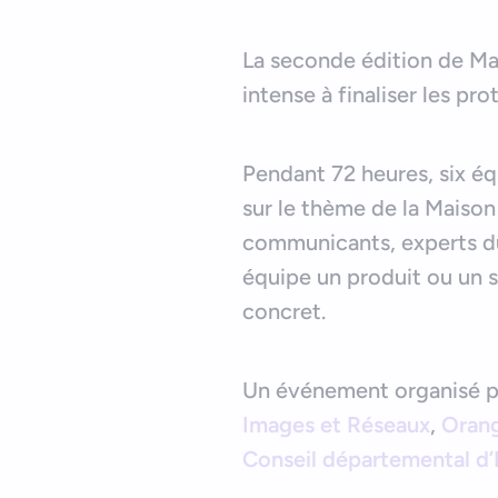
La seconde édition de Mai
intense à finaliser les pr
Pendant 72 heures, six éq
sur le thème de la Maison
communicants, experts du 
équipe un produit ou un 
concret.
Un événement organisé 
Images et Réseaux
,
Oran
Conseil départemental d’I