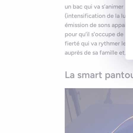
un bac qui va s’animer sel
(intensification de la lu
émission de sons appaisants
pour qu’il s’occupe de ses
fierté qui va rythmer les j
auprès de sa famille et/ou
La smart panto