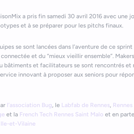
sonMix a pris fin samedi 30 avril 2016 avec une j
ototypes et à se préparer pour les pitchs finaux.
uipes se sont lancées dans l’aventure de ce sprin
 connectée et du “mieux vieillir ensemble”. Makers
bâtiments et facilitateurs se sont rencontrés et 
service innovant à proposer aux seniors pour rép
par
l’association Bug
, le
Labfab de Rennes
,
Rennes
ge
et la
French Tech Rennes Saint Malo
et en parte
lle-et-Vilaine