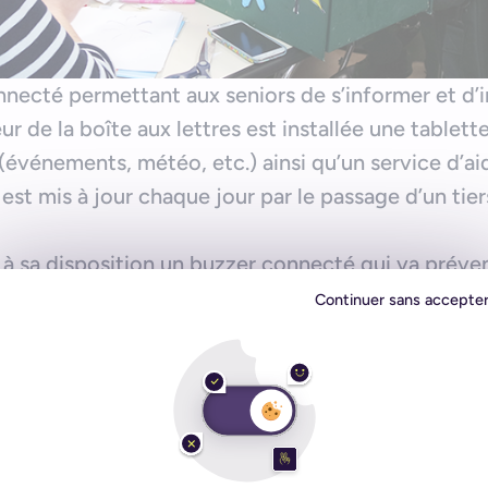
connecté permettant aux seniors de s’informer et d’i
ur de la boîte aux lettres est installée une tablet
(événements, météo, etc.) ainsi qu’un service d’aid
est mis à jour chaque jour par le passage d’un tie
 a à sa disposition un buzzer connecté qui va préven
eragir avec lui.
Continuer sans accepte
uette
n projet visant à rendre les seniors plus actifs en
imulante : un jardin mobile, accessible et connecté.