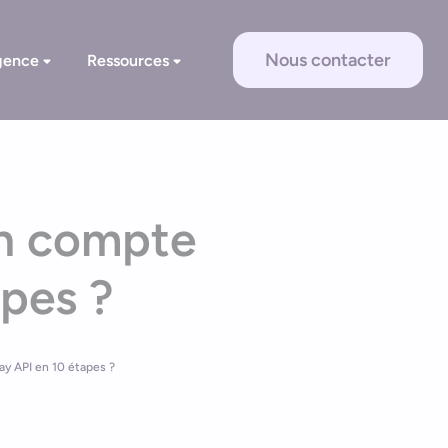
Nous contacter
gence
Ressources
on compte
apes ?
y API en 10 étapes ?