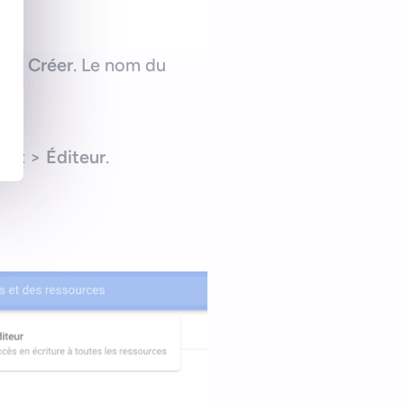
 sur
Créer
. Le nom du
s.
ect
>
Éditeur
.