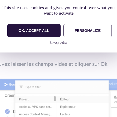
This site uses cookies and gives you control over what you
want to activate
plétez les
Détails du compte de service
et cliquez
rmettra de l’identifier parmi les autres déjà créé
OK, ACCEPT ALL
PERSONALIZE
Privacy policy
 sur le menu
Sélectionner un rôle
et choisissez
Proj
uvez laisser les champs vides et cliquer sur
Ok
.