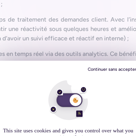
;
s de traitement des demandes client. Avec l’ins
ir une réactivité sous quelques heures et amélior
 d’avoir un suivi efficace et réactif en interne) ;
s en temps réel via des outils analytics. Ce bénéf
s données clients et/ou utilisateurs, vous pouve
Continuer sans accepte
 très personnalisée qui va avoir un effet positif s
travail de vos collaborateurs avec des interfaces
 direct avec la relation client, la centralis
de vos collaborateurs est un point intéressant.
c de pouvoir consacrer plus de ressources à la rel
This site uses cookies and gives you control over what you
unication interne.