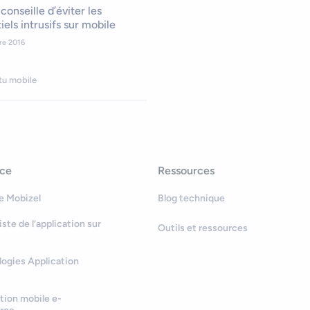
conseille d’éviter les
tiels intrusifs sur mobile
re 2016
tu mobile
nce
Ressources
e Mobizel
Blog technique
Bonjour
Votre assistant IA
iste de l’application sur
Outils et ressources
Bonjour, je suis Zel, votre assistant.
ogies Application
Comment puis-je vous aider ?
tion mobile e-