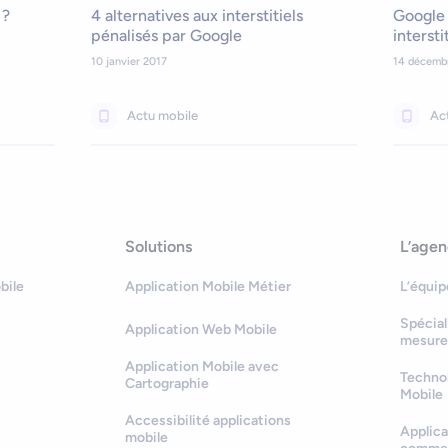
 ?
4 alternatives aux interstitiels
Google 
pénalisés par Google
intersti
10 janvier 2017
14 décemb
Actu mobile
Ac
Solutions
L’age
bile
Application Mobile Métier
L’équip
Spécial
Application Web Mobile
mesure
Application Mobile avec
Technol
Cartographie
Mobile
Accessibilité applications
Applica
mobile