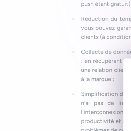
push étant gratuit) 
Réduction du temp
vous pouvez garant
clients (à condition
Collecte de donnée
: en récupérant de
une relation client
à la marque ;
Simplification du 
n’ai pas de lien
l’interconnexion 
productivité et don
problèmes de comm