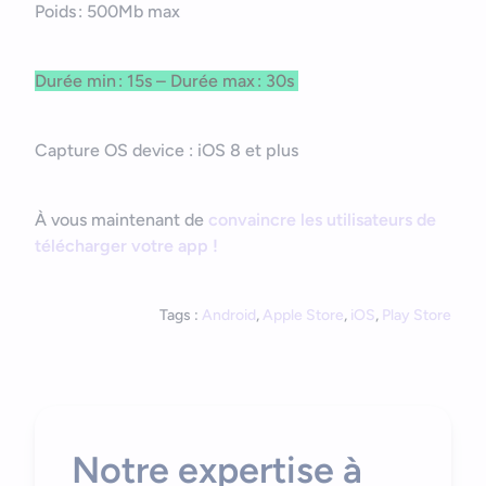
Poids : 500Mb max
Durée min : 15s – Durée max : 30s
Capture OS device : iOS 8 et plus
À vous maintenant de
convaincre les utilisateurs de
télécharger votre app !
Tags :
Android
,
Apple Store
,
iOS
,
Play Store
Notre expertise à