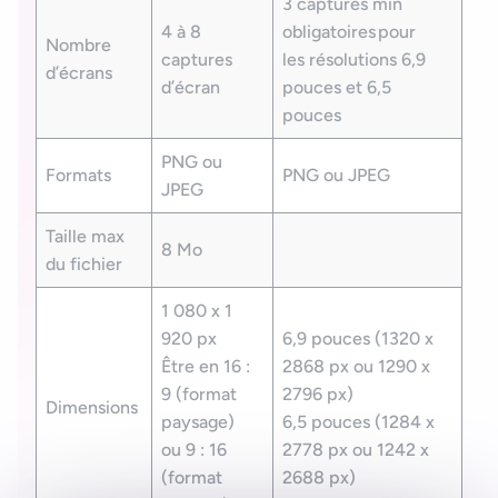
3 captures min
4 à 8
obligatoires pour
Nombre
captures
les résolutions 6,9
d’écrans
d’écran
pouces et 6,5
pouces
PNG ou
Formats
PNG ou JPEG
JPEG
Taille max
8 Mo
du fichier
1 080 x 1
920 px
6,9 pouces (1320 x
Être en 16 :
2868 px ou 1290 x
9 (format
2796 px)
Dimensions
paysage)
6,5 pouces (1284 x
ou 9 : 16
2778 px ou 1242 x
(format
2688 px)