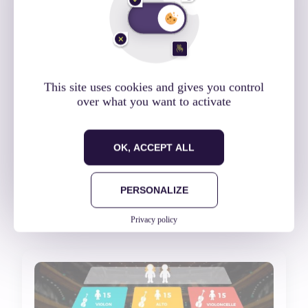
Cet article vous a plu ?
Et si vous le partagiez !
This site uses cookies and gives you control
over what you want to activate
Facebook
Twitter
LinkedIn
OK, ACCEPT ALL
Envie d'en savoir plus
PERSONALIZE
sur le sujet ?
Privacy policy