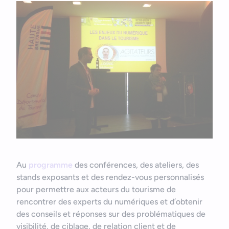
Bonjour
Votre assistant IA
Au
programme
des conférences, des ateliers, des
Bonjour, je suis Zel, votre assistant. Comment puis-je vous
stands exposants et des rendez-vous personnalisés
aider ?
pour permettre aux acteurs du tourisme de
rencontrer des experts du numériques et d’obtenir
des conseils et réponses sur des problématiques de
visibilité, de ciblage, de relation client et de