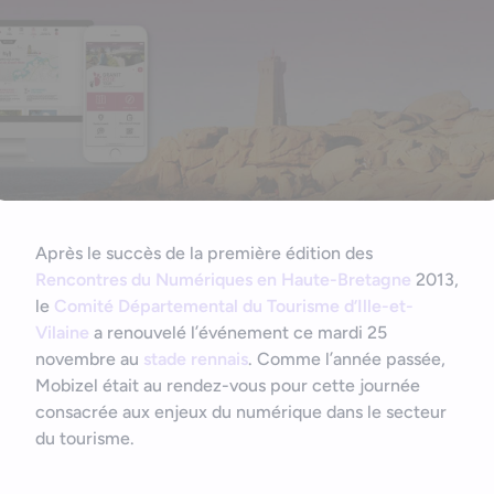
Nous contacter
Outils et ressources
Application mobile e-commerce
Cahier des charges d’app mobile
Après le succès de la première édition des
Rencontres du Numériques en Haute-Bretagne
2013,
le
Comité Départemental du Tourisme d’Ille-et-
Vilaine
a renouvelé l’événement ce mardi 25
novembre au
stade rennais
. Comme l’année passée,
Mobizel était au rendez-vous pour cette journée
consacrée aux enjeux du numérique dans le secteur
du tourisme.