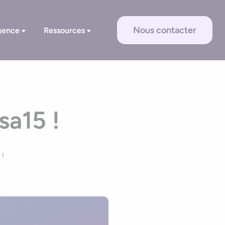
Nous contacter
gence
Ressources
sa15 !
 !