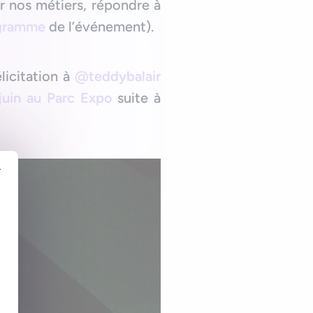
r nos métiers, répondre à
gramme
de l’événement).
licitation à
@teddybalair
uin au Parc Expo
suite à
r