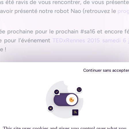
s été ravis de vous rencontrer, de vous présente
 avoir présenté notre robot Nao (retrouvez le
pro
ée prochaine pour le prochain #sa16 et encore fé
ce pour l’événement
TEDxRennes 2015 samedi 6 j
e !
Continuer sans accepte
This site uses cookies and gives you control over what you