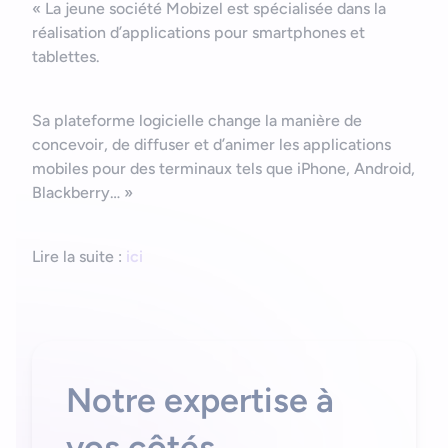
« La jeune société Mobizel est spécialisée dans la
réalisation d’applications pour smartphones et
Bonjour
Votre assistant IA
tablettes.
Bonjour, je suis Zel, votre assistant. Comment puis-je vous
Sa plateforme logicielle change la manière de
aider ?
concevoir, de diffuser et d’animer les applications
mobiles pour des terminaux tels que iPhone, Android,
Blackberry… »
Lire la suite :
ici
Notre expertise à
vos côtés