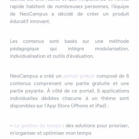
rapide habitent de nombreuses personnes, l’équipe
de NeoCampus a décidé de créer un produit
éducatif innovant.
Les contenus sont basés sur une méthode
pédagogique qui intègre modularisation,
individualisation et outils d’évaluation.
NeoCampus a créé un
portail gratuit
composé de 6
contenus comprenant une partie gratuite et une
Bonjour
Votre assistant IA
partie payante. À côté de ce portail, 6 applications
individuelles dédiées chacune à un thème sont
disponibles sur l’App Store (iPhone et iPad) :
Bonjour, je suis Zel, votre assistant. Comment puis-je vous
aider ?
–
La gestion du temps
: des solutions pour prioriser,
m’organiser et optimiser mon temps