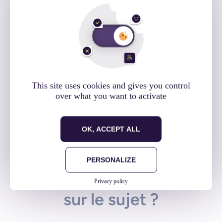
Cet article vous a plu ?
This site uses cookies and gives you control
over what you want to activate
Et si vous le partagiez !
Facebook
Twitter
LinkedIn
OK, ACCEPT ALL
PERSONALIZE
Envie d'en savoir plus
Privacy policy
sur le sujet ?