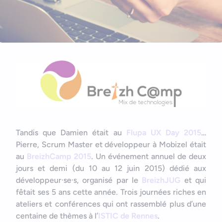
Nous contacter
Outils et ressources
Application mobile e-commerce
Cahier des charges d’app mobile
Tandis que Damien était au
Flupa UX Day 2015
…
Pierre, Scrum Master et développeur à Mobizel était
au
BreizhCamp 2015
. Un événement annuel de deux
jours et demi (du 10 au 12 juin 2015) dédié aux
développeur·se·s, organisé par le
BreizhJUG
et qui
fêtait ses 5 ans cette année. Trois journées riches en
ateliers et conférences qui ont rassemblé plus d’une
centaine de thèmes à l’
ISTIC de Rennes
.