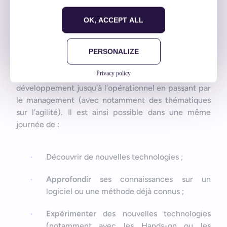
OK, ACCEPT ALL
Crédit photo :
Yoann Dubreuil
PERSONALIZE
De manière générale, ce
Breizhcamp 2015
a offert
Privacy policy
un panel très varié de conférences allant du
développement jusqu’à l’opérationnel en passant par
le management (avec notamment des thématiques
sur l’agilité). Il est ainsi possible dans une même
journée de :
Découvrir de nouvelles technologies ;
Approfondir
ses connaissances sur un
logiciel ou une méthode déjà connus ;
Expérimenter
des nouvelles technologies
(notamment avec les Hands-on ou les