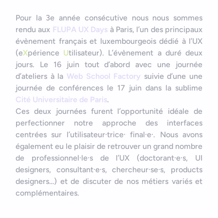
Nous contacter
Outils et ressources
Application mobile e-commerce
Pour la 3e année consécutive nous nous sommes
Cahier des charges d’app mobile
rendu aux
FLUPA UX Days
à Paris, l’un des principaux
évènement français et luxembourgeois dédié à l’UX
(e
X
périence
U
tilisateur). L’évènement a duré deux
jours. Le 16 juin tout d’abord avec une journée
d’ateliers à la
Web School Factory
suivie d’une une
journée de conférences le 17 juin dans la sublime
Cité Universitaire de Paris
.
Ces deux journées furent l’opportunité idéale de
perfectionner notre approche des interfaces
centrées sur l’utilisateur·trice· final·e·. Nous avons
également eu le plaisir de retrouver un grand nombre
de professionnel·le·s de l’UX (doctorant·e·s, UI
designers, consultant·e·s, chercheur·se·s, products
designers…) et de discuter de nos métiers variés et
complémentaires.