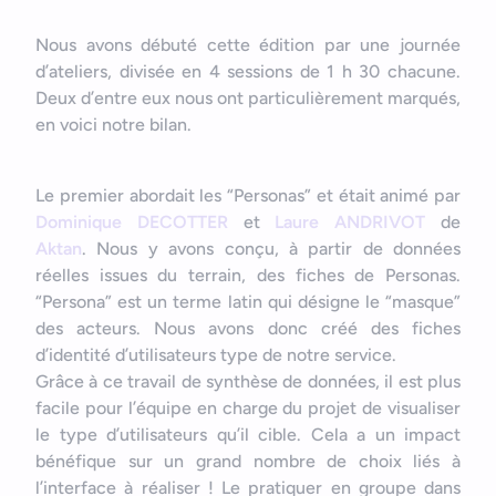
Bonjour
Votre assistant IA
Nous avons débuté cette édition par une journée
d’ateliers, divisée en 4 sessions de 1 h 30 chacune.
Deux d’entre eux nous ont particulièrement marqués,
Bonjour, je suis Zel, votre assistant. Comment puis-je vous
en voici notre bilan.
aider ?
Le premier abordait les “Personas” et était animé par
Dominique DECOTTER
et
Laure ANDRIVOT
de
Aktan
. Nous y avons conçu, à partir de données
réelles issues du terrain, des fiches de Personas.
“Persona” est un terme latin qui désigne le “masque”
des acteurs. Nous avons donc créé des fiches
d’identité d’utilisateurs type de notre service.
Grâce à ce travail de synthèse de données, il est plus
facile pour l’équipe en charge du projet de visualiser
le type d’utilisateurs qu’il cible. Cela a un impact
bénéfique sur un grand nombre de choix liés à
l’interface à réaliser ! Le pratiquer en groupe dans