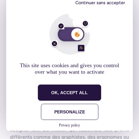
Continuer sans accepter
valeur du produit que l’on conçoit ne réside pas dans
du “waouh” ou des fioritures par centaines, mais bien
dans sa capacité à résoudre le problème identifié des
utilisateur·trice·s finaux·les·.
Sacrée
Carine Lallemand
!
Au pied levé la pétillante
chercheuse à l’Université
This site uses cookies and gives you control
du Luxembourg a
over what you want to activate
remplacé une oratrice
absente de dernière
minute. Et bien, l’audience
OK, ACCEPT ALL
n’a pas été déçue. Elle a pu nous parler de son sujet
de prédilection : les méthodes de design UX. Faisant
PERSONALIZE
écho à
l’ouvrage qu’elle a co-écrit avec Guillaume
Gronier
sur le sujet, Carine nous a parlé du métier de
Privacy policy
designer UX. Ce métier qui rassemble des profils
différents comme des graphistes, des ergonomes ou