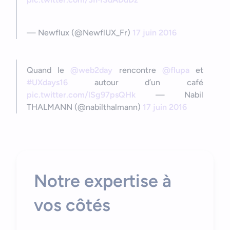
— Newflux (@NewflUX_Fr)
17 juin 2016
Quand le
@web2day
rencontre
@flupa
et
#UXdays16
autour d’un café
pic.twitter.com/lSg97psQHk
— Nabil
THALMANN (@nabilthalmann)
17 juin 2016
Notre expertise à
vos côtés