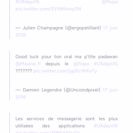
#UXdays16
@flupa
pic.twitter.com/SYhWkzoySN
— Julien Champagne (@ergopetillant)
17 juin
2016
Good luck pour ton oral ma p’tite padawan
@Maxine_fi
depuis le
@flupa
#UXdays16
???????
pic.twitter.com/jq0EcWKo7y
— Damien Legendre (@Uncoindpixel)
17 juin
2016
Les services de messagerie sont les plus
utilisées des applications
#UXdays16
pic.twitter.com/3IMSdADuDz