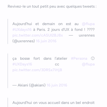
Revivez-le un tout petit peu avec quelques tweets :
Aujourd’hui et demain on est au
@flupa
#UXdays16
à Paris. 2 jours d’UX à fond ! ????
pic.twitter.com/cASUl2BJ8x
— uxrennes
(@uxrennes)
16 juin 2016
ça bosse fort dans l’atelier
#Persona
🙂
#UXDays16
cc
@flupa
pic.twitter.com/3DRSx7iHjB
— Akiani (@akiani)
16 juin 2016
Aujourd’hui on vous accueil dans un bel endroit