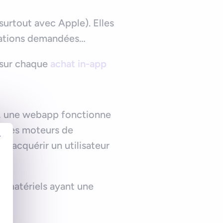
(surtout avec Apple). Elles
isations demandées…
 sur chaque
achat in-app
re, une webapp fonctionne
ar les moteurs de
r
d’acquérir un utilisateur
x matériels ayant une