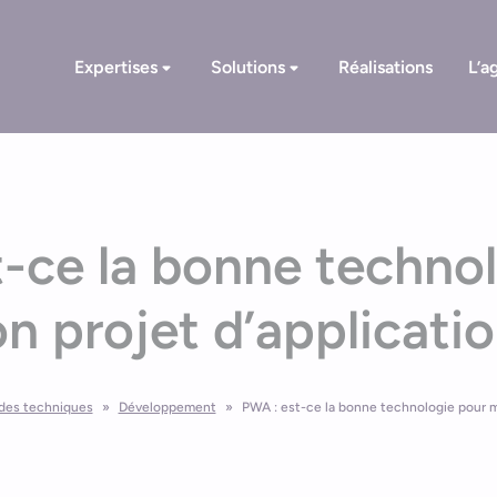
Expertises
Solutions
Réalisations
L’a
-ce la bonne techno
n projet d’applicatio
des techniques
»
Développement
»
PWA : est-ce la bonne technologie pour mo