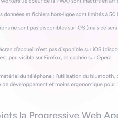
 workers (le coeur de la PWA) sont inactifs en arri
 données et fichiers hors-ligne sont limités à 50 
tions ne sont pas disponibles sur iOS (mais ce sera
l’écran d’accueil n’est pas disponible sur iOS (disp
n est peu visible sur Firefox, et cachée sur Opéra.
matériel du téléphone
: l’utilisation du bluetooth,
 de développement et moins ergonomique pour l’u
ojets la Progressive Web Ap