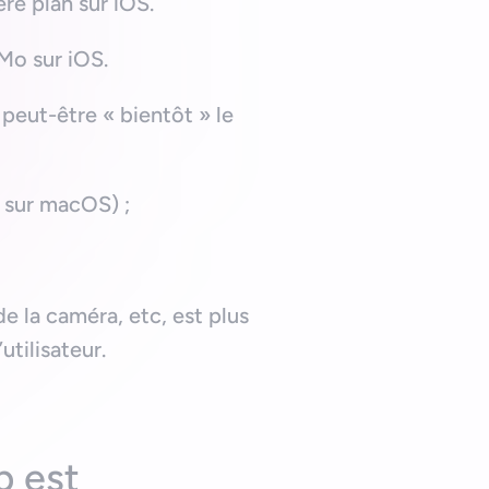
ère plan sur iOS.
Mo sur iOS.
 peut-être « bientôt » le
o sur macOS) ;
 de la caméra, etc, est plus
tilisateur.
p est