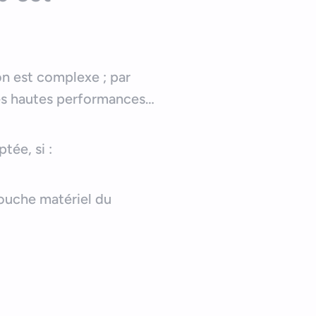
on est complexe ; par
des hautes performances…
tée, si :
 couche matériel du