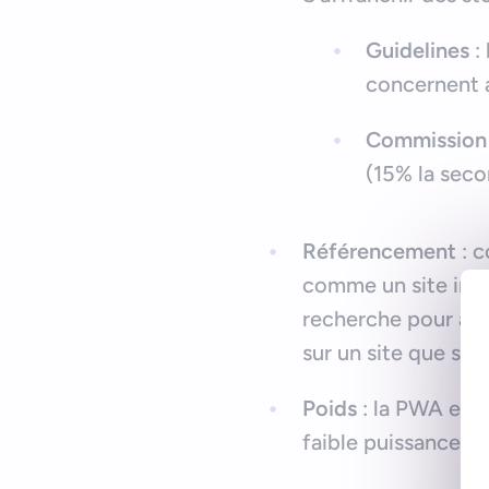
Guidelines
: 
concernent a
Commission
(15% la sec
Référencement
: c
comme un site inter
recherche pour augm
sur un site que sur
Poids
: la PWA est 
faible puissance. C