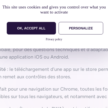
 web sera généralement moins coûteuse car elle n
This site uses cookies and gives you control over what you
ue, contrairement à une application native. Elle s
want to activate
 un peu plus nombreux que les développeurs mobi
OK, ACCEPT ALL
PERSONALIZE
de la PWA
Privacy policy
obale, pour des questions techniques et d’adaptabi
’une application iOS ou Android.
ité
: le téléchargement d’une app sur le store per
’en remet aux contrôles des stores.
fait pour une navigation sur Chrome, toutes les f
ibles sur tous les navigateurs, et notamment avec 