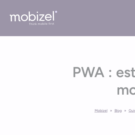
Cookies management panel
PWA : est
mo
Mobizel
»
Blog
»
Gui