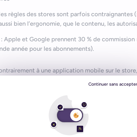
les règles des stores sont parfois contraignantes 
ussi bien l’ergonomie, que le contenu, les autor
: Apple et Google prennent 30 % de commission
onde année pour les abonnements).
ontrairement à une application mobile sur le sto
net. Il est donc possible d’optimiser sa lecture p
Continuer sans accepte
enter son trafic. Il est en général moins coûteux 
 une application mobile.
conçue pour être légère, elle est donc adaptée au
e n’est pas un hasard si Twitter Lite est une PWA.