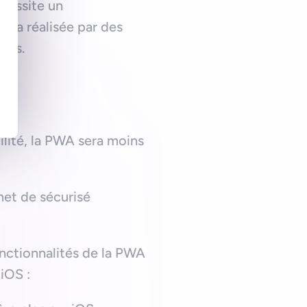
écessite un
era réalisée par des
les.
lité, la PWA sera moins
met de sécurisé
onctionnalités de la PWA
iOS :