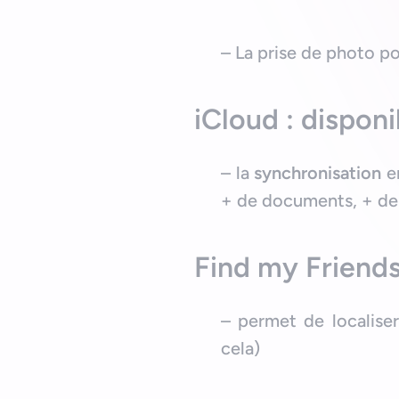
– La prise de photo p
iCloud : disponi
– la
synchronisation
en
+ de documents, + de
Find my Friend
– permet de localise
cela)