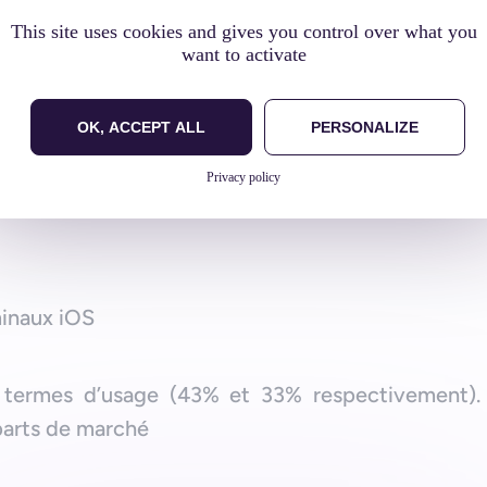
mais partie du quotidien. Même les écoles s’équip
This site uses cookies and gives you control over what you
want to activate
ion de la tablette s’élève à 95%
OK, ACCEPT ALL
PERSONALIZE
rché
Privacy policy
minaux iOS
termes d’usage (43% et 33% respectivement).
parts de marché