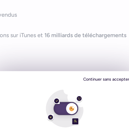
vendus
ons sur iTunes et
16 milliards de téléchargements
e près de la moitié du total d’iPhone vendus
Continuer sans accepte
tion de ce smartphone s’élève à 70%