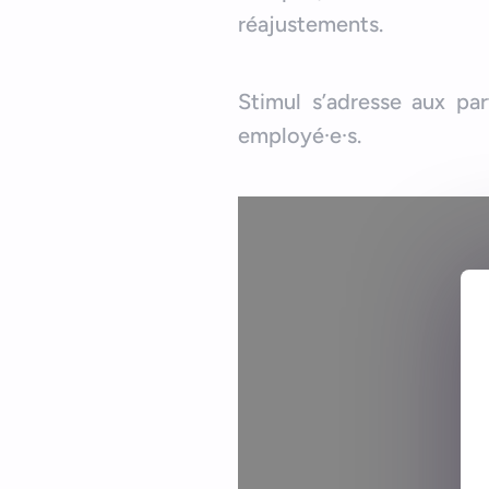
réajustements.
Stimul s’adresse aux part
employé·e·s.