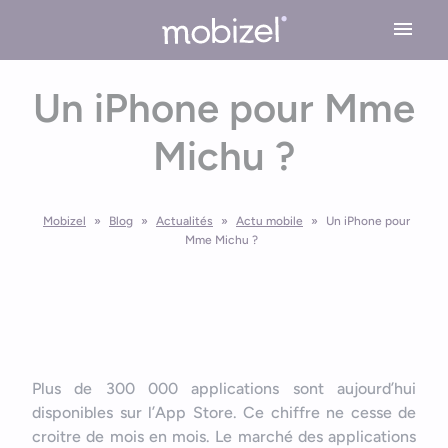
Cookies management panel
Un iPhone pour Mme
Expertises
Michu ?
Conseil en stratégie mobile
Solutions
Conception application mobile
Mobizel
»
Blog
»
Actualités
»
Actu mobile
»
Un iPhone pour
Application Mobile Métier
Réalisations
Design UX/UI
Mme Michu ?
Application Web Mobile
Développement Mobile
L’agence
Application Mobile avec Cartographie
Recette & Publication
Accessibilité applications mobile
Maintenance & Evolution
L’équipe Mobizel
Ressources
Application Mobile avec IoT
Plus de 300 000 applications sont aujourd’hui
Le spécialiste de l’application sur mesure
disponibles sur l’App Store. Ce chiffre ne cesse de
Blog
Technologies Application Mobile
croitre de mois en mois. Le marché des applications