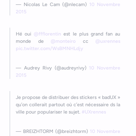
— Nicolas Le Cam (@nlecam)
10 Novembre
2015
Hé oui
@ffflorentin
est le plus grand fan au
monde de
@monteiro
cc
@uxrennes
pic.twitter.com/WsBMNHLdjy
— Audrey Rivy (@audreyrivy)
10 Novembre
2015
Je propose de distribuer des stickers « badUX »
qu’on collerait partout où c’est nécessaire ds la
ville pour populariser le sujet.
#UXrennes
— BREIZHTORM (@breizhtorm)
10 Novembre