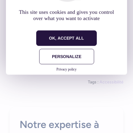
ceux qui n’ont que 5/10 à chaque œil (même avec
leurs lunettes), ou celles et ceux qui écrivent de la
This site uses cookies and gives you control
over what you want to activate
main gauche, ou lisent de droite à gauche, etc.
OK, ACCEPT ALL
Cette liste est bien sûr loin d’être exhaustive,
retrouvez
nos conseils concrets pour. réaliser une
PERSONALIZE
interface inclusive
!
Privacy policy
Tags :
Accessibilité
Notre expertise à