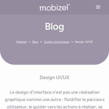
Cookies management panel
Blog
Expertises
Conseil en stratégie mobile
Solutions
Mobizel
»
Blog
»
Guides techniques
»
Design UI/UX
Conception application mobile
Application Mobile Métier
Réalisations
Design UX/UI
Application Web Mobile
Développement Mobile
L’agence
Application Mobile avec Cartographie
Design UI/UX
Recette & Publication
Accessibilité applications mobile
Maintenance & Evolution
L’équipe Mobizel
Ressources
Le design d’interface n’est pas une réalisation
Application Mobile avec IoT
Le spécialiste de l’application sur mesure
graphique comme une autre : fluidifier le parcours
Blog
Technologies Application Mobile
utilisateur, le guider vers les actions à réaliser, se