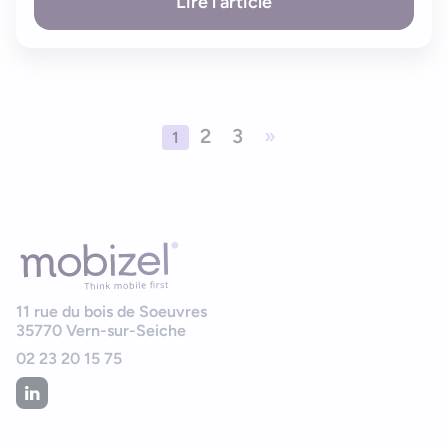
Lire l'article
2
3
»
1
11 rue du bois de Soeuvres
35770
Vern-sur-Seiche
02 23 20 15 75