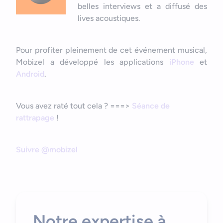
Nous contacter
Outils et ressources
belles interviews et a diffusé des
Application mobile e-commerce
lives acoustiques.
Cahier des charges d’app mobile
Pour profiter pleinement de cet événement musical,
Mobizel a développé les applications
iPhone
et
Android
.
Vous avez raté tout cela ? ===>
Séance de
rattrapage
!
Suivre @mobizel
Bonjour
Votre assistant IA
Notre expertise à