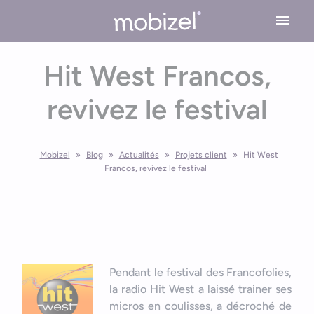
Cookies management panel
Hit West Francos,
Expertises
revivez le festival
Conseil en stratégie mobile
Solutions
Conception application mobile
Mobizel
»
Blog
»
Actualités
»
Projets client
»
Hit West
Application Mobile Métier
Réalisations
Design UX/UI
Francos, revivez le festival
Application Web Mobile
Développement Mobile
L’agence
Application Mobile avec Cartographie
Recette & Publication
Accessibilité applications mobile
Maintenance & Evolution
L’équipe Mobizel
Ressources
Application Mobile avec IoT
Pendant le festival des Francofolies,
Le spécialiste de l’application sur mesure
la radio Hit West a laissé trainer ses
Blog
Technologies Application Mobile
micros en coulisses, a décroché de