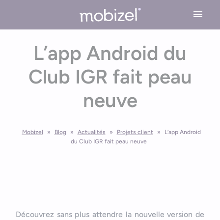
Cookies management panel
L’app Android du
Expertises
Club IGR fait peau
Conseil en stratégie mobile
Solutions
neuve
Conception application mobile
Application Mobile Métier
Réalisations
Design UX/UI
Application Web Mobile
Mobizel
»
Blog
»
Actualités
»
Projets client
»
L’app Android
Développement Mobile
du Club IGR fait peau neuve
L’agence
Application Mobile avec Cartographie
Recette & Publication
Accessibilité applications mobile
Maintenance & Evolution
L’équipe Mobizel
Ressources
Application Mobile avec IoT
Le spécialiste de l’application sur mesure
Blog
Technologies Application Mobile
Découvrez sans plus attendre la nouvelle version de