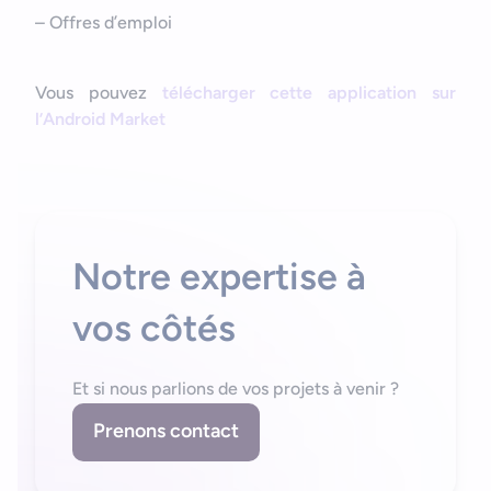
Bonjour
Votre assistant IA
– Offres d’emploi
Bonjour, je suis Zel, votre assistant. Comment puis-je vous
Vous pouvez
télécharger cette application sur
aider ?
l’Android Market
Notre expertise à
vos côtés
Et si nous parlions de vos projets à venir ?
Prenons contact