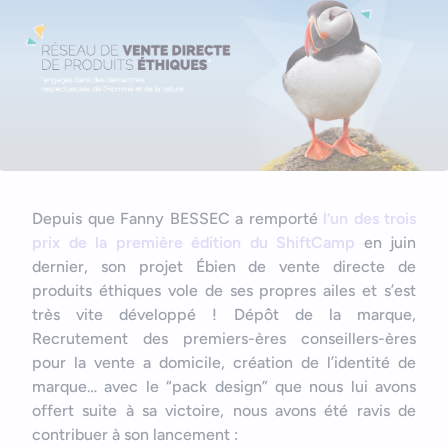
Nous contacter
Outils et ressources
Application mobile e-commerce
Cahier des charges d’app mobile
Depuis que Fanny BESSEC a remporté
l’un des trois
prix de la première édition du ShiftCamp
en juin
dernier, son projet Ébien de vente directe de
produits éthiques vole de ses propres ailes et s’est
très vite développé ! Dépôt de la marque,
Recrutement des premiers-ères conseillers-ères
pour la vente a domicile, création de l’identité de
marque… avec le “pack design” que nous lui avons
offert suite à sa victoire, nous avons été ravis de
contribuer à son lancement :