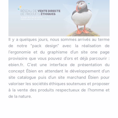
Il y a quelques jours, nous sommes arrivés au terme
de notre “pack design” avec la réalisation de
l’ergonomie et du graphisme d’un site one page
Bonjour
Votre assistant IA
provisoire que vous pouvez d’ors et déjà parcourir :
ebien.fr. C’est une interface de présentation du
Bonjour, je suis Zel, votre assistant. Comment puis-je vous
concept Ébien en attendant le développement d’un
aider ?
site catalogue puis d’un site marchand Ébien pour
valoriser les sociétés éthiques soutenues et proposer
à la vente des produits respectueux de l’homme et
de la nature.