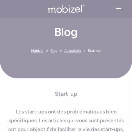
Cookies management panel
Blog
Expertises
Conseil en stratégie mobile
Solutions
Mobizel
»
Blog
»
Actualités
»
Start-up
Conception application mobile
Application Mobile Métier
Réalisations
Design UX/UI
Application Web Mobile
Développement Mobile
L’agence
Application Mobile avec Cartographie
Start-up
Recette & Publication
Accessibilité applications mobile
Maintenance & Evolution
L’équipe Mobizel
Ressources
Les start-ups ont des problématiques bien
Application Mobile avec IoT
Le spécialiste de l’application sur mesure
spécifiques. Les articles qui vous sont présentés
Blog
Technologies Application Mobile
ont pour objectif de faciliter la vie des start-ups,