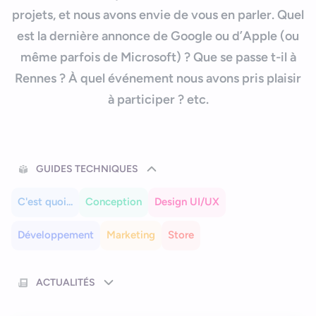
Nous contacter
Outils et ressources
projets, et nous avons envie de vous en parler. Quel
Application mobile e-commerce
est la dernière annonce de Google ou d’Apple (ou
Cahier des charges d’app mobile
même parfois de Microsoft) ? Que se passe t-il à
Rennes ? À quel événement nous avons pris plaisir
Bonjour
Votre assistant IA
à participer ? etc.
Bonjour, je suis Zel, votre assistant. Comment puis-je vous
aider ?
GUIDES TECHNIQUES
C'est quoi...
Conception
Design UI/UX
Développement
Marketing
Store
ACTUALITÉS