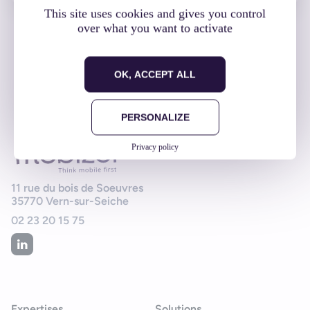
This site uses cookies and gives you control
over what you want to activate
«
1
…
15
16
17
18
19
20
OK, ACCEPT ALL
PERSONALIZE
Privacy policy
11 rue du bois de Soeuvres
35770
Vern-sur-Seiche
02 23 20 15 75
Expertises
Solutions