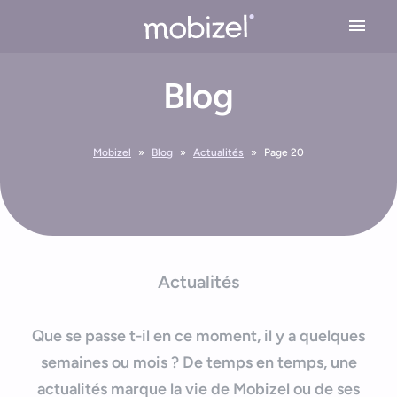
Cookies management panel
Blog
Expertises
Conseil en stratégie mobile
Solutions
Mobizel
»
Blog
»
Actualités
»
Page 20
Conception application mobile
Application Mobile Métier
Réalisations
Design UX/UI
Application Web Mobile
Développement Mobile
L’agence
Application Mobile avec Cartographie
Actualités
Recette & Publication
Accessibilité applications mobile
Maintenance & Evolution
L’équipe Mobizel
Ressources
Que se passe t-il en ce moment, il y a quelques
Application Mobile avec IoT
Le spécialiste de l’application sur mesure
semaines ou mois ? De temps en temps, une
Blog
Technologies Application Mobile
actualités marque la vie de Mobizel ou de ses