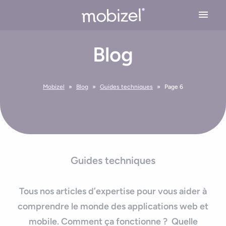
Cookies management panel
Blog
Expertises
Conseil en stratégie mobile
Solutions
Mobizel
»
Blog
»
Guides techniques
»
Page 6
Conception application mobile
Application Mobile Métier
Réalisations
Design UX/UI
Application Web Mobile
Développement Mobile
L’agence
Application Mobile avec Cartographie
Guides techniques
Recette & Publication
Accessibilité applications mobile
Maintenance & Evolution
L’équipe Mobizel
Ressources
Tous nos articles d’expertise pour vous aider à
Application Mobile avec IoT
Le spécialiste de l’application sur mesure
comprendre le monde des applications web et
Blog
Technologies Application Mobile
mobile. Comment ça fonctionne ? Quelle