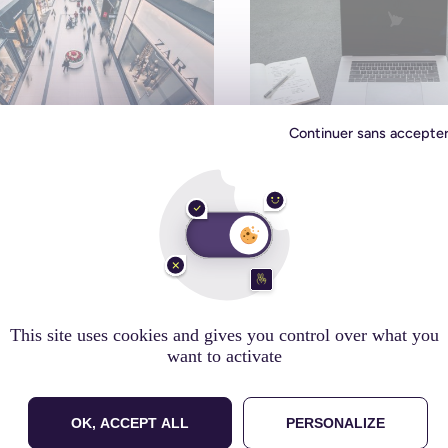
Continuer sans accepte
 e-commerce – Le 7/11 à
L’entrepreneur prend le mi
aussi
2011
21 octobre 2011
ements
Actu Mobizel
This site uses cookies and gives you control over what you
want to activate
OK, ACCEPT ALL
PERSONALIZE