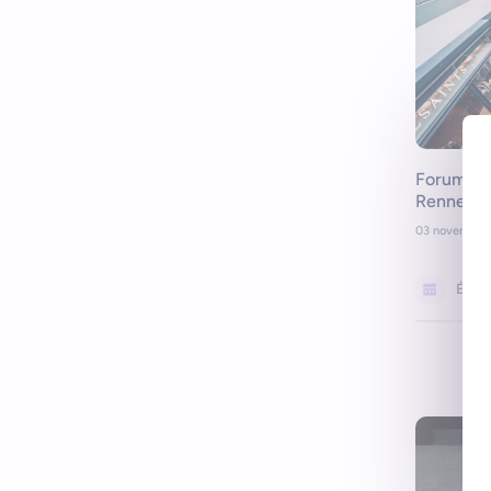
Forum du
Rennes
03 novembre 
Évén