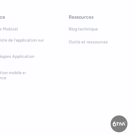
nce
Ressources
e Mobizel
Blog technique
Bonjour
Votre assistant IA
iste de l’application sur
Outils et ressources
Bonjour, je suis Zel, votre assistant.
ogies Application
Comment puis-je vous aider ?
tion mobile e-
rce
Qui êtes vous ?