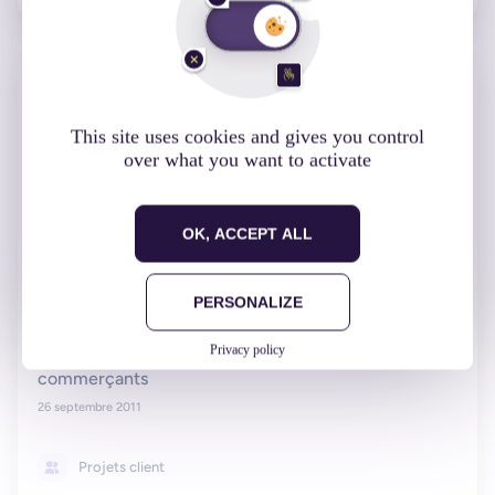
This site uses cookies and gives you control
over what you want to activate
OK, ACCEPT ALL
PERSONALIZE
Privacy policy
iDol : un outil de CRM sur iPad pour les
commerçants
26 septembre 2011
Projets client