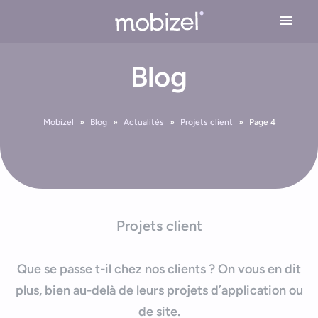
Cookies management panel
Blog
Expertises
Conseil en stratégie mobile
Solutions
Mobizel
»
Blog
»
Actualités
»
Projets client
»
Page 4
Conception application mobile
Application Mobile Métier
Réalisations
Design UX/UI
Application Web Mobile
Développement Mobile
L’agence
Application Mobile avec Cartographie
Projets client
Recette & Publication
Accessibilité applications mobile
Maintenance & Evolution
L’équipe Mobizel
Ressources
Que se passe t-il chez nos clients ? On vous en dit
Application Mobile avec IoT
Le spécialiste de l’application sur mesure
plus, bien au-delà de leurs projets d’application ou
Blog
Technologies Application Mobile
de site.