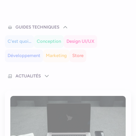
Nous contacter
Outils et ressources
Application mobile e-commerce
Cahier des charges d’app mobile
GUIDES TECHNIQUES
C'est quoi...
Conception
Design UI/UX
Développement
Marketing
Store
ACTUALITÉS