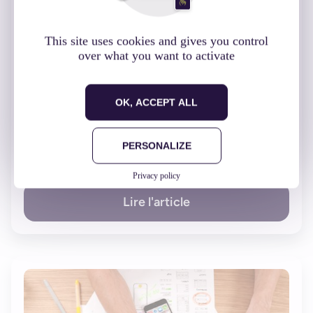
This site uses cookies and gives you control
over what you want to activate
OK, ACCEPT ALL
Statistiques : l’utilisation mobile en temps réel
14 novembre 2016
PERSONALIZE
Actu mobile
Privacy policy
Lire l'article