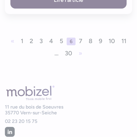
Lire l'article
«
1
2
3
4
5
7
8
9
10
11
6
…
30
»
11 rue du bois de Soeuvres
35770
Vern-sur-Seiche
02 23 20 15 75