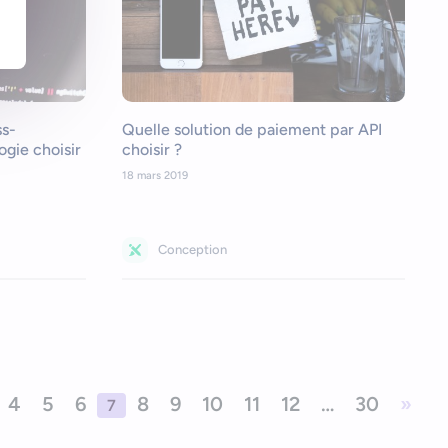
ss-
Quelle solution de paiement par API
ogie choisir
choisir ?
18 mars 2019
Conception
4
5
6
8
9
10
11
12
…
30
»
7