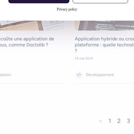
Privacy policy
coûte une application de
Application hybride ou cro
ous, comme Doctolib ?
plateforme : quelle technol
?
14 mai 2019
eption
Développement
«
1
2
3