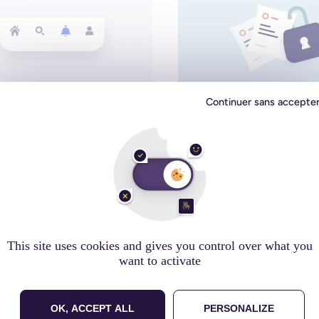
Continuer sans accepte
ien utiliser les icônes dans
Comment protéger ses idé
cation mobile ?
01 juillet 2019
gn UI/UX
Conception
This site uses cookies and gives you control over what you
want to activate
OK, ACCEPT ALL
PERSONALIZE