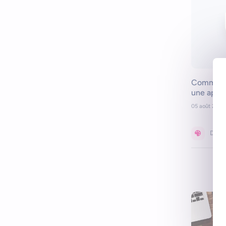
Comment b
une appli
05 août 2019
Desi