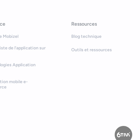
nce
Ressources
e Mobizel
Blog technique
Bonjour
Votre assistant IA
iste de l’application sur
Outils et ressources
Bonjour, je suis Zel, votre assistant.
ogies Application
Comment puis-je vous aider ?
tion mobile e-
rce