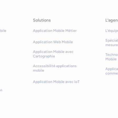
Solutions
L’age
bile
Application Mobile Métier
L’équip
Spécial
Application Web Mobile
mesure
Application Mobile avec
Technol
Cartographie
Mobile
Accessibilité applications
Applica
mobile
comme
Application Mobile avec IoT
on